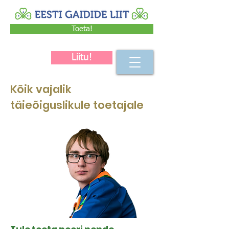
Toeta!
Liitu!
Kõik vajalik
täieõiguslikule toetajale