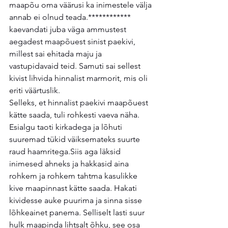
maapõu oma väärusi ka inimestele välja 
annab ei olnud teada.************ 
kaevandati juba väga ammustest 
aegadest maapõuest sinist paekivi, 
millest sai ehitada maju ja 
vastupidavaid teid. Samuti sai sellest 
kivist lihvida hinnalist marmorit, mis oli 
eriti väärtuslik.
Selleks, et hinnalist paekivi maapõuest 
kätte saada, tuli rohkesti vaeva näha. 
Esialgu taoti kirkadega ja lõhuti 
suuremad tükid väiksemateks suurte 
raud haamritega.Siis aga läksid 
inimesed ahneks ja hakkasid aina 
rohkem ja rohkem tahtma kasulikke 
kive maapinnast kätte saada. Hakati 
kividesse auke puurima ja sinna sisse 
lõhkeainet panema. Selliselt lasti suur 
hulk maapinda lihtsalt õhku, see osa 