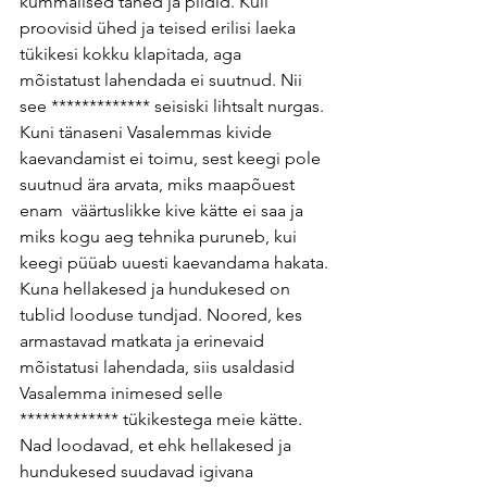
kummalised tähed ja pildid. Küll 
proovisid ühed ja teised erilisi laeka 
tükikesi kokku klapitada, aga 
mõistatust lahendada ei suutnud. Nii 
see ************* seisiski lihtsalt nurgas.
Kuni tänaseni Vasalemmas kivide 
kaevandamist ei toimu, sest keegi pole 
suutnud ära arvata, miks maapõuest 
enam  väärtuslikke kive kätte ei saa ja 
miks kogu aeg tehnika puruneb, kui 
keegi püüab uuesti kaevandama hakata.
Kuna hellakesed ja hundukesed on 
tublid looduse tundjad. Noored, kes 
armastavad matkata ja erinevaid 
mõistatusi lahendada, siis usaldasid 
Vasalemma inimesed selle 
************* tükikestega meie kätte. 
Nad loodavad, et ehk hellakesed ja 
hundukesed suudavad igivana 