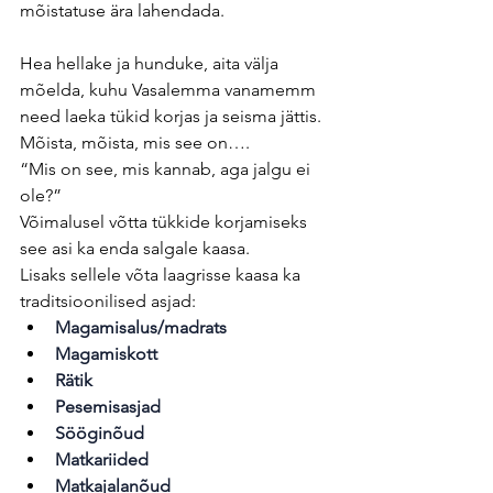
mõistatuse ära lahendada.
Hea hellake ja hunduke, aita välja 
mõelda, kuhu Vasalemma vanamemm 
need laeka tükid korjas ja seisma jättis. 
Mõista, mõista, mis see on…. 
“Mis on see, mis kannab, aga jalgu ei 
ole?”
Võimalusel võtta tükkide korjamiseks 
see asi ka enda salgale kaasa. 
Lisaks sellele võta laagrisse kaasa ka 
traditsioonilised asjad: 
Magamisalus/madrats
Magamiskott
Rätik
Pesemisasjad
Sööginõud
Matkariided
Matkajalanõud