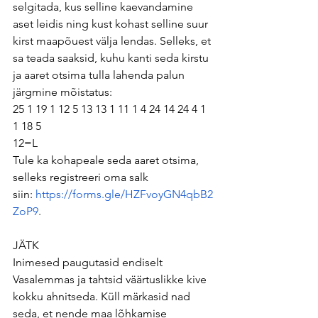
selgitada, kus selline kaevandamine 
aset leidis ning kust kohast selline suur 
kirst maapõuest välja lendas. Selleks, et 
sa teada saaksid, kuhu kanti seda kirstu 
ja aaret otsima tulla lahenda palun 
järgmine mõistatus: 
25 1 19 1 12 5 13 13 1 11 1 4 24 14 24 4 1 
1 18 5 
12=L 
Tule ka kohapeale seda aaret otsima, 
selleks registreeri oma salk 
siin: 
https://forms.gle/HZFvoyGN4qbB2
ZoP9
.
JÄTK
Inimesed paugutasid endiselt 
Vasalemmas ja tahtsid väärtuslikke kive 
kokku ahnitseda. Küll märkasid nad 
seda, et nende maa lõhkamise 