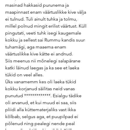
masinad hakkasid purunema ja 
maapinnast enam väärtuslikke kive välja 
ei tulnud. Tuli ainult tuhka ja tolmu, 
millel polnud mingit erilist väärtust. Küll 
pingutati, veeti tuhk isegi kaugemale 
kokku ja sellest sai Rummu kandis suur 
tuhamägi, aga maaema enam 
väärtuslikke kive kätte ei andnud.
Siis meenus nii mõnelegi salapärane 
katki läinud laegas ja ka see et laeka 
tükid on veel alles.
Üks vanamemm kes oli laeka tükid 
kokku korjanud säilitas neid vanas 
punutud *************. Esialgu tädike 
oli arvanud, et kui muud ei saa, siis 
pliidi alla küttematerjaliks vast ikka 
kõlbab, selgus aga, et puupilpad ei 
põlenud ning pealegi nende peal 