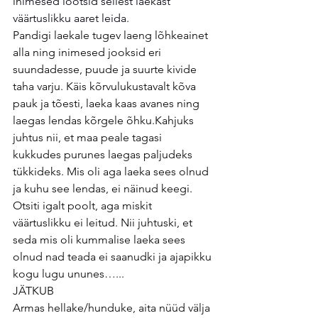
inimesed lootsid sellest laekast 
väärtuslikku aaret leida.
Pandigi laekale tugev laeng lõhkeainet 
alla ning inimesed jooksid eri 
suundadesse, puude ja suurte kivide 
taha varju. Käis kõrvulukustavalt kõva 
pauk ja tõesti, laeka kaas avanes ning 
laegas lendas kõrgele õhku.Kahjuks 
juhtus nii, et maa peale tagasi 
kukkudes purunes laegas paljudeks 
tükkideks. Mis oli aga laeka sees olnud 
ja kuhu see lendas, ei näinud keegi. 
Otsiti igalt poolt, aga miskit 
väärtuslikku ei leitud. Nii juhtuski, et 
seda mis oli kummalise laeka sees 
olnud nad teada ei saanudki ja ajapikku 
kogu lugu ununes…...
JÄTKUB
Armas hellake/hunduke, aita nüüd välja 