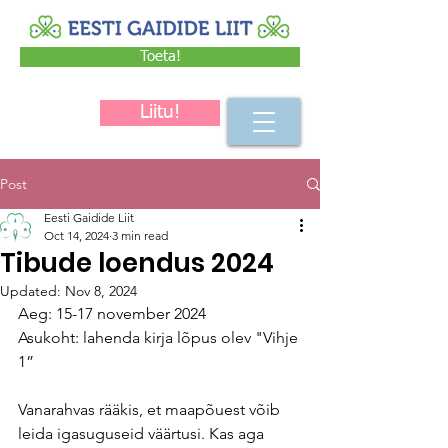
Toeta!
Liitu!
Post
Eesti Gaidide Liit
Oct 14, 2024
3 min read
Tibude loendus 2024
Updated:
Nov 8, 2024
Aeg: 15-17 november 2024 
Asukoht: lahenda kirja lõpus olev "Vihje 
1”
Vanarahvas rääkis, et maapõuest võib 
leida igasuguseid väärtusi. Kas aga 