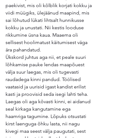
paekivist, mis oli kõlblik korjati kokku ja 
viidi müügiks, ülejäänud maapind, mis 
sai lõhutud lükati lihtsalt hunnikusse 
kokku ja unustati. Nii kestis looduse 
rikkumine üsna kaua. Maaema oli 
sellisest hoolimatust käitumisest väga 
ära pahandatud.
Ükskord juhtus aga nii, et peale suuri 
lõhkamise pauke lendas maapõuest 
välja suur laegas, mis oli tugevasti 
raudadega kinni pandud. Töölised 
vaatasid ja uurisid igast kandist erilist 
kasti ja proovisid seda isegi lahti teha. 
Laegas oli aga kõvasti kinni, ei aidanud 
seal kirkaga kangutamine ega 
haamriga tagumine. Lõpuks otsustati 
kirst laenguga õhku lasta, nii nagu 
kivegi maa seest välja paugutati, sest 