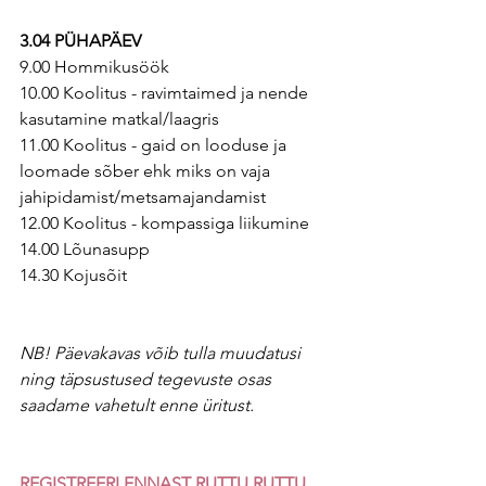
3.04 PÜHAPÄEV
9.00 Hommikusöök
10.00 Koolitus - ravimtaimed ja nende 
kasutamine matkal/laagris
11.00 Koolitus - gaid on looduse ja 
loomade sõber ehk miks on vaja 
jahipidamist/metsamajandamist
12.00 Koolitus - kompassiga liikumine
14.00 Lõunasupp
14.30 Kojusõit
NB! Päevakavas võib tulla muudatusi 
ning täpsustused tegevuste osas 
saadame vahetult enne üritust. 
REGISTREERI ENNAST RUTTU RUTTU 