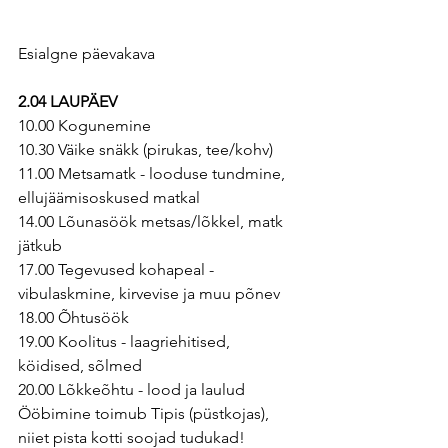
Esialgne päevakava
2.04 LAUPÄEV
10.00 Kogunemine
10.30 Väike snäkk (pirukas, tee/kohv)
11.00 Metsamatk - looduse tundmine, 
ellujäämisoskused matkal
14.00 Lõunasöök metsas/lõkkel, matk 
jätkub
17.00 Tegevused kohapeal - 
vibulaskmine, kirvevise ja muu põnev
18.00 Õhtusöök
19.00 Koolitus - laagriehitised, 
köidised, sõlmed
20.00 Lõkkeõhtu - lood ja laulud
Ööbimine toimub Tipis (püstkojas), 
niiet pista kotti soojad tudukad!