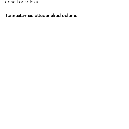
enne koosolekut. 
Tunnustamise ettepanekud palume 
saata hiljemalt 30.03 Ragnele aadressil 
info@gaidid.ee
.
 Olgem agarad tublisid 
märkama ja tunnustama! 
See All
Recent Posts