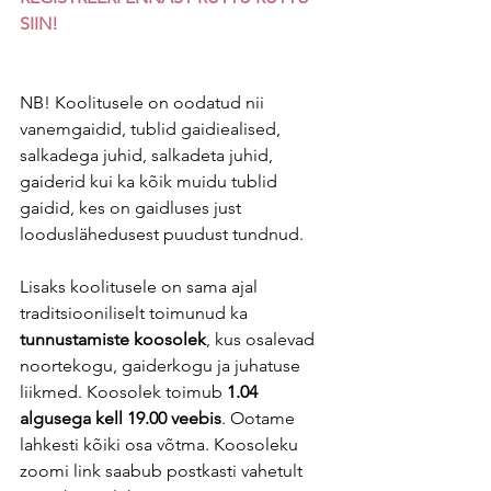
SIIN!
NB! Koolitusele on oodatud nii 
vanemgaidid, tublid gaidiealised, 
salkadega juhid, salkadeta juhid, 
gaiderid kui ka kõik muidu tublid 
gaidid, kes on gaidluses just 
looduslähedusest puudust tundnud. 
Lisaks koolitusele on sama ajal 
traditsiooniliselt toimunud ka 
tunnustamiste koosolek
, kus osalevad 
noortekogu, gaiderkogu ja juhatuse 
liikmed. Koosolek toimub 
1.04 
algusega kell 19.00 veebis
. Ootame 
lahkesti kõiki osa võtma. Koosoleku 
zoomi link saabub postkasti vahetult 