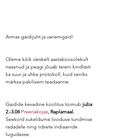
Armas gaidijuht ja vanemgaid!
Oleme kõik värskelt aastakoosolekult 
naasnud ja peagi jõuab teieni kindlasti 
ka suur ja uhke protokoll, kuid seniks 
märksa pakilisem teadaanne. 
Gaidide kevadine koolitus toimub 
juba 
2.-3.04 
Preeriakojas
, Raplamaal.
Seekord sukeldume looduse tundmise 
radadele ning iidsete indiaanide 
lugudesse. 