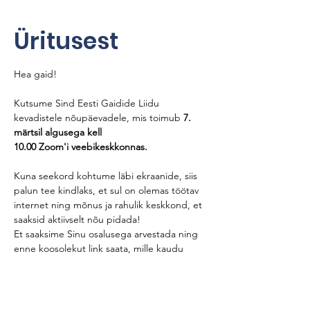
Üritusest
Hea gaid!
Kutsume Sind Eesti Gaidide Liidu 
kevadistele nõupäevadele, mis toimub
 7. 
märtsil algusega kell 
10.00 Zoom'i veebikeskkonnas.
Kuna seekord kohtume läbi ekraanide, siis 
palun tee kindlaks, et sul on olemas töötav 
internet ning mõnus ja rahulik keskkond, et 
saaksid aktiivselt nõu pidada!
Et saaksime Sinu osalusega arvestada ning 
enne koosolekut link saata, mille kaudu 
nõupäevadele siseneda saab, siis 
palun 
registreeri end
SIIN
. Registreerimise 
tähtaeg on 5. märts. Registreerimislingilt 
leiad ka lingi, kust veebikeskkond enda 