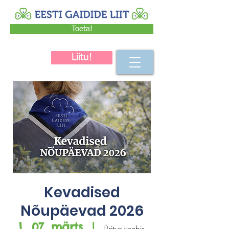
Toeta!
Liitu!
Kevadised
Nõupäevad 2026
L, 07. märts
  |  
Üritus veebis