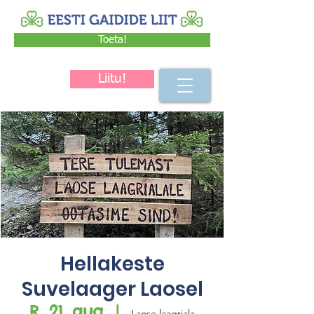
Toeta!
Liitu!
Hellakeste
Suvelaager Laosel
R, 21. aug
  |  
Laose laagriala