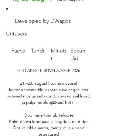
Developed by DWapps
Ürituseni
Päeva
Tundi
Minuti
Sekun
t
did
HELLAKESTE SUVELAAGER 2026
21.–23. augustil toimub Laosel
kolmepäevane Hellakeste suvelaager. Ees
ootavad mõnus seltskond, suvised seiklused
ja palju meeldejäävaid hetki.
Ööbimine toimub telkides
Kolm päeva looduses ja laagrielu nautides
Õhtud lõkke ääres, mängud ja ühised
tegevused