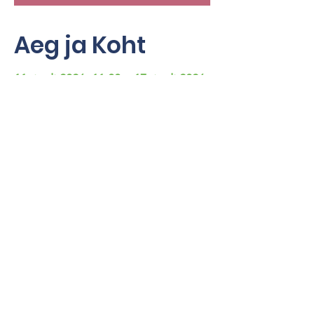
Aeg ja Koht
11. juuli 2026, 11:00 – 17. juuli 2026,
15:00
Tagametsa Jahiloss ja Skaudilaagrikeskus,
Rassi, 72007 Järva maakond, Eesti
Jaga
Müügitingimused