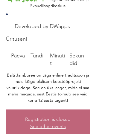
Skaudilaagrikeskus
Developed by DWapps
Ürituseni
Päeva
Tundi
Minuti
Sekun
t
did
Balti Jamboree on väga eriline traditsioon ja
meie kõige olulisem koostööprojekt
välisriikidega. See on üks laager, mida ei saa
maha magada, sest Eestis toimub see vaid
korra 12 aasta tagant!
Registration is closed
See other events