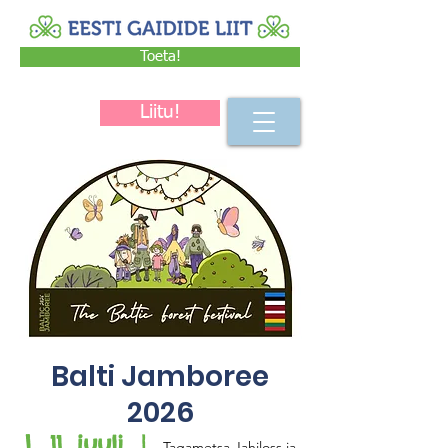
Toeta!
Liitu!
Balti Jamboree
2026
L, 11. juuli
  |  
Tagametsa Jahiloss ja