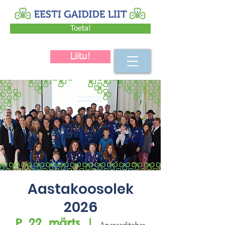
Toeta!
Liitu!
Aastakoosolek
2026
P, 22. märts
  |  
Aparaaditehas