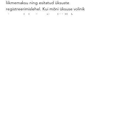
liikmemaksu ning esitatud üksuste 
registreerimislehel. Kui mõni üksuse volinik 
ei saa osaleda, siis on õigus kirjalikult 
volitada teist hääleõiguslikku volinikku.  
Aastakoosolekul lähevad seoses ametiaja 
lõpuga valimisele järgmised ametikohad, 
millele palume kandidaadid esitada
 15. 
märtsiks 
aadressil 
info@gaidid.ee
. 
Peagaid
Kommunikatsioonijuht
Lisainfo
Jaga