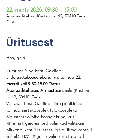
22. märts 2026, 09:30 – 15:00
Aparaaditehas, Kastani tn 42, 50410 Tartu,
Eesti
Üritusest
Hea, gaid!
Kutsume Sind Eesti Gaidide 
Liidu 
aastakoosolekule
, mis toimub 
22. 
märtsil kell 9.30-15.00 Tartus 
Aparaaditehases Armastuse saalis
 (Kastani 
tn 42, 50410, Tartu). 
Vastavalt Eesti Gaidide Liidu põhikirjale 
toimub aastakoosolek (üldkoosoleku 
õigustes) volinike koosolekuna, kus 
vähemalt gaidiealised volinikud valitakse 
piirkondlikest üksustest (iga 6 liikme kohta 1 
volinik). Hääleõiguslik volinik on tasunud 