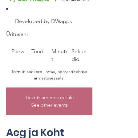
Developed by DWapps
Ürituseni
Päeva
Tundi
Minuti
Sekun
t
did
Toimub seekord Tartus, aparaaditehase
armastusesaalis.
Tickets are not on sale
See other events
Aeg ja Koht