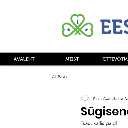
AVALEHT
MEIST
ETTEVÕTM
All Posts
Eesti Gaidide Liit
S
Sügisen
Tsau, kallis gaid! 