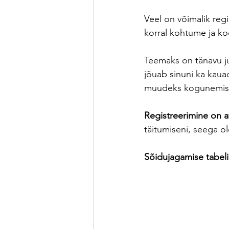
Veel on võimalik regi
korral kohtume ja ko
Teemaks on tänavu ju
jõuab sinuni ka kaua
muudeks kogunemist
Registreerimine on a
täitumiseni, seega ol
Sõidujagamise tabeli 