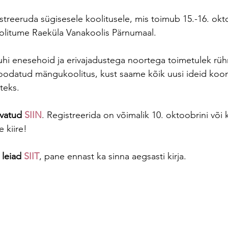
streeruda sügisesele koolitusele, mis toimub 15.-16. okto
olitume Raeküla Vanakoolis Pärnumaal. 
hi enesehoid ja erivajadustega noortega toimetulek rühm
oodatud mängukoolitus, kust saame kõik uusi ideid koon
eks. 
vatud 
SIIN
. Registreerida on võimalik 10. oktoobrini või
e kiire!
leiad 
SIIT
, pane ennast ka sinna aegsasti kirja. 