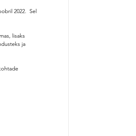
obril 2022.  Sel 
as, lisaks 
dusteks ja 
 kohtade 