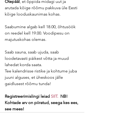
Otepääl
, et õppida midagi uut ja 
arutada kõige rõõmu pakkuva üle Eesti 
kõige looduskaunimas kohas.
Saabumine algab kell 18.00, õhtusöök 
on reedel kell 19.00. Voodipesu on 
majutuskohas olemas. 
Saab sauna, saab ujuda, saab 
loodetavasti päikest võtta ja muud 
lahedat korda saata. 
Tee kalendrisse ristike ja kohtume juba 
juuni alguses, et üheskoos jälle 
gaidlusest rõõmu tunda!
Registreerimislingi leiad 
SIIT. 
 NB! 
Kohtade arv on piiratud, seega kes ees, 
see mees!