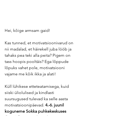
Hei, kõige armsam gaid!
Kas tunned, et motivatsioonivarud on 
nii madalad, et häirekell juba lööb ja 
tahaks pea teki alla peita? Pigem on 
tass hoopis pooltäis? Ega lõppude 
lõpuks vahet pole, motivatsiooni 
vajame me kõik ikka ja alati!
Küll lühikese etteteatamisega, kuid 
siiski üliolulised ja kindlasti 
suursugused tulevad ka selle aasta 
motivatsioonipäevad.
 4.-6. juunil 
koguneme Sokka puhkekeskuses 